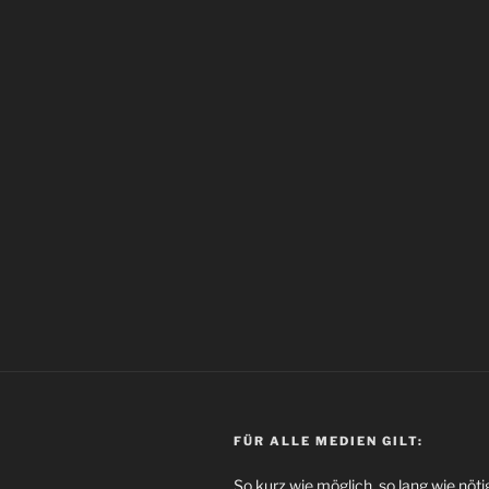
FÜR ALLE MEDIEN GILT:
So kurz wie möglich, so lang wie nöti