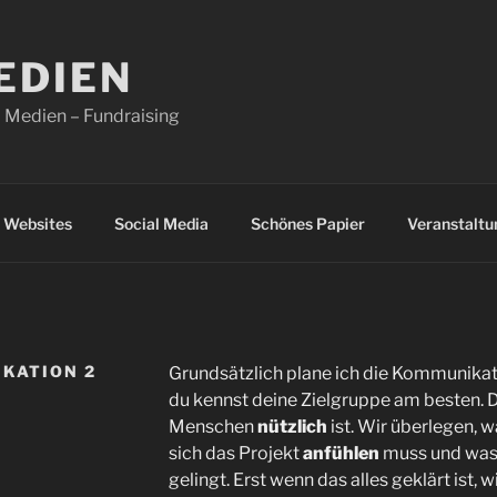
EDIEN
 Medien – Fundraising
Websites
Social Media
Schönes Papier
Veranstaltu
KATION 2
Grundsätzlich plane ich die Kommunika
du kennst deine Zielgruppe am besten. D
Menschen
nützlich
ist. Wir überlegen, 
sich das Projekt
anfühlen
muss und was
gelingt. Erst wenn das alles geklärt ist,